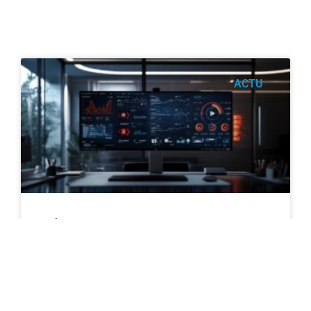
ACTU
L’Évolution du Streaming : Comment la
Vidéo en Ligne Révolutionne
l’Expérience 360°
Le streaming vidéo franchit une nouvelle étape dans
son histoire avec l'arrivée des technologies
immersives. La vidéo en ligne s'enrichit des