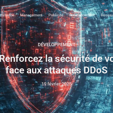
ommerce
Management
Publicité
Référencement
Réseau
DÉVELOPPEMENT
: Renforcez la sécurité de
face aux attaques DDoS
19 février 2025