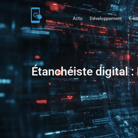
Actu
Développement
E-c
Étanchéiste digital 