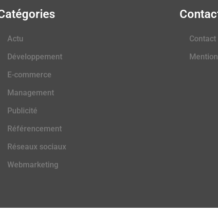
Catégories
Contac
Actu
Contact
Développement
Mention
E-commerce
Management
Publicité
Référencement
Réseaux sociaux
Webmarketing